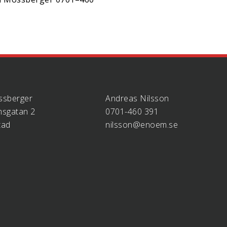
ssberger
Andreas Nilsson
sgatan 2
0701-460 391
tad
nilsson@enoem.se