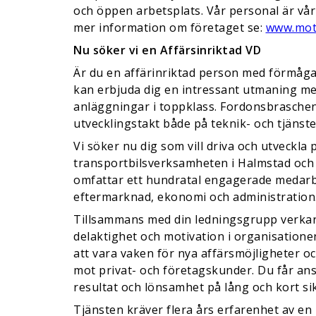
och öppen arbetsplats. Vår personal är vår 
mer information om företaget se:
www.mot
Nu söker vi en Affärsinriktad VD
Är du en affärinriktad person med förmågan
kan erbjuda dig en intressant utmaning m
anläggningar i toppklass. Fordonsbrasche
utvecklingstakt både på teknik- och tjänste
Vi söker nu dig som vill driva och utveckla
transportbilsverksamheten i Halmstad och
omfattar ett hundratal engagerade medarb
eftermarknad, ekonomi och administration
Tillsammans med din ledningsgrupp verkar
delaktighet och motivation i organisationen.
att vara vaken för nya affärsmöjligheter o
mot privat- och företagskunder. Du får an
resultat och lönsamhet på lång och kort sik
Tjänsten kräver flera års erfarenhet av en l