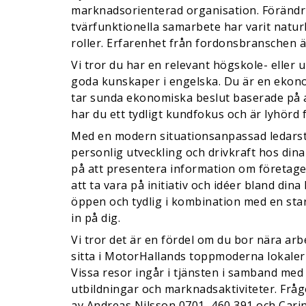
marknadsorienterad organisation. Förändri
tvärfunktionella samarbete har varit naturli
roller. Erfarenhet från fordonsbranschen är
Vi tror du har en relevant högskole- eller 
goda kunskaper i engelska. Du är en eko
tar sunda ekonomiska beslut baserade på a
har du ett tydligt kundfokus och är lyhörd 
Med en modern situationsanpassad ledarsti
personlig utveckling och drivkraft hos din
på att presentera information om företage
att ta vara på initiativ och idéer bland dina
öppen och tydlig i kombination med en star
in på dig.
Vi tror det är en fördel om du bor nära a
sitta i MotorHallands toppmoderna lokaler
Vissa resor ingår i tjänsten i samband med
utbildningar och marknadsaktiviteter. Fråg
av Andreas Nilsson 0701–460 391 och Car