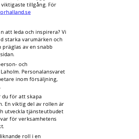
viktigaste tillgång. För
orhalland.se
 att leda och inspirera? Vi
ed starka varumärken och
n präglas av en snabb
sidan.
 person- och
 Laholm. Personalansvaret
etare inom försäljning,
.
 du för att skapa
 En viktig del av rollen är
ch utveckla tjänsteutbudet
svar för verksamhetens
t.
iknande roll i en