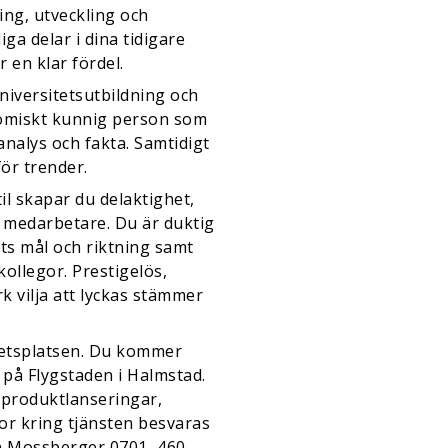
ng, utveckling och
ga delar i dina tidigare
 en klar fördel.
universitetsutbildning och
nomiskt kunnig person som
nalys och fakta. Samtidigt
för trender.
l skapar du delaktighet,
a medarbetare. Du är duktig
ts mål och riktning samt
 kollegor. Prestigelös,
k vilja att lyckas stämmer
rbetsplatsen. Du kommer
 på Flygstaden i Halmstad.
 produktlanseringar,
or kring tjänsten besvaras
in Mossberger 0701–460