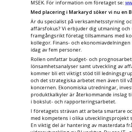
MSEK. För information om företaget se:
ww
Med placering i Markaryd söker vi nu en B
Är du specialist på verksamhetsstyrning och
affärsfokus? Vi erbjuder dig utmaning och u
framgångsrikt företag tillsammans med k
kollegor. Finans- och ekonomiavdelningen 
idag av fem personer.
Rollen omfattar budget- och prognosarbete
lönsamhetsanalyser samt utveckling av affä
kommer bli ett viktigt stöd till ledningsgr
och det strategiska arbetet men även till v
koncernen. Ekonomiska utredningar, inves
produktkalkyler är återkommande inslag t
i bokslut- och rapporteringsarbetet.
I företagets strävan att arbeta smartare oc
med kompetens i olika utvecklingsprojekt 
En viktig del är hantering av masterdata f