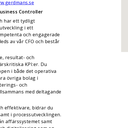
w.gerdmans.se
usiness Controller
 har ett tydligt
tveckling i ett
ompetenta och engagerade
leds av vår CFO och består
, resultat- och
rskritiska KPI:er. Du
uppen i både det operativa
åra övriga bolag i
terings- och
illsammans med deltagande
h effektivare, bidrar du
samt i processutvecklingen.
rån affärssystemet samt