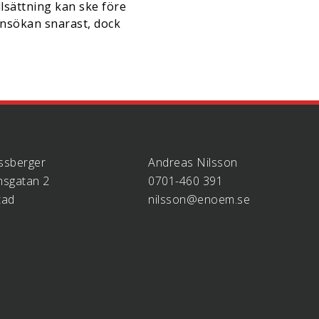
llsättning kan ske före
ansökan snarast, dock
ssberger
Andreas Nilsson
sgatan 2
0701-460 391
tad
nilsson@enoem.se