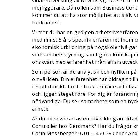
vidareutveckling av BI verktyg. Du ser IT- 
möjliggörare. Då rollen som Business Contr
kommer du att ha stor möjlighet att själv 
funktionen.
Vi tror du har en gedigen arbetslivserfa
med minst 5 års specifik erfarenhet inom c
ekonomisk utbildning på högskolenivå gär
verksamhetsstyrning samt goda kunskaper 
önskvärt med erfarenhet från affärsutveck
Som person är du analytisk och nyfiken på
omvärlden. Din erfarenhet har bidragit till 
resultatinriktat och strukturerade arbetssät
och ligger steget före. För dig är förändr
nödvändiga. Du ser samarbete som en nycke
arbete.
Är du intresserad av en utvecklingsinrikta
Controller hos Gerdmans? Har du frågor kr
Carin Mossberger 0701 – 460 390 eller And