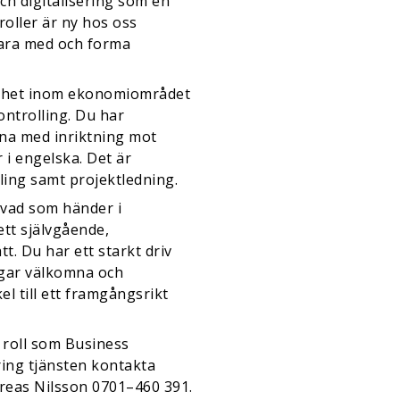
och digitalisering som en
oller är ny hos oss
vara med och forma
renhet inom ekonomiområdet
ontrolling. Du har
na med inriktning mot
i engelska. Det är
ling samt projektledning.
 vad som händer i
ett självgående,
t. Du har ett starkt driv
ingar välkomna och
l till ett framgångsrikt
d roll som Business
ing tjänsten kontakta
reas Nilsson 0701–460 391.