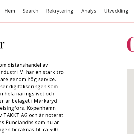
Hem
Search
Rekrytering
Analys
Utveckling
r
nom distanshandel av
ndustri. Vi har en stark tro
tare genom hög service,
 ser digitaliseringen som
n hela näringslivet och
er är beläget i Markaryd
 Helsingfors, Köpenhamn
v TAKKT AG och är noterat
es Runelandhs som nu är
ngen beräknas till ca 500