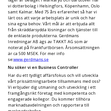
lager är beläget i Markaryd och därutöver har
vi dotterbolag i Helsingfors, Köpenhamn, Oslo
samt Kalmar. Med 75 års erfarenhet så har vi
lärt oss att varje arbetsplats är unik och har
sina egna behov. Vårt mål är att erbjuda allt
från skräddarsydda lösningar och tjänster till
de enklaste produkterna. Gerdmans
Inredningar AB ägs av TAKKT AG som är
noterat på Frankfurtbörsen. Årsomsättningen
är ca 500 MSEK. För mer info
se:
www.gerdmans.se
Nu söker vi en Business Controller
Har du ett tydligt affärsfokus och vill utveckla
vårt prissättningsarbete tillsammans med oss?
Vi erbjuder dig utmaning och utveckling i ett
framgångsrikt företag med kompetenta och
engagerade kollegor. Du kommer tillhöra
marknadsavdelningen och rapportera till