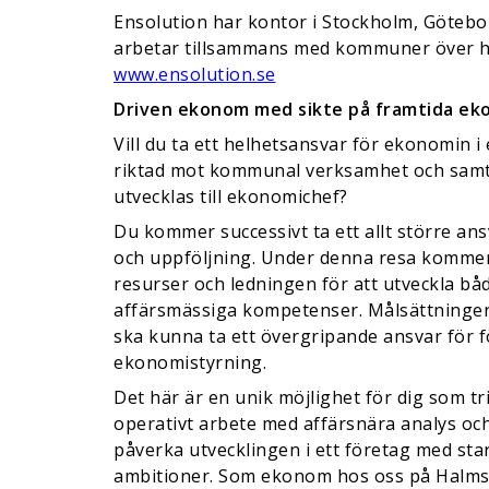
Ensolution har kontor i Stockholm, Göteb
arbetar tillsammans med kommuner över he
www.ensolution.se
Driven ekonom med sikte på framtida ek
Vill du ta ett helhetsansvar för ekonomin i
riktad mot kommunal verksamhet och samtid
utvecklas till ekonomichef?
Du kommer successivt ta ett allt större an
och uppföljning. Under denna resa kommer 
resurser och ledningen för att utveckla b
affärsmässiga kompetenser. Målsättningen
ska kunna ta ett övergripande ansvar för 
ekonomistyrning.
Det här är en unik möjlighet för dig som t
operativt arbete med affärsnära analys och
påverka utvecklingen i ett företag med star
ambitioner. Som ekonom hos oss på Halm