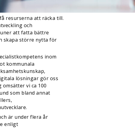
 resurserna att räcka till.
tveckling och
ner att fatta bättre
h skapa större nytta för
pecialistkompetens inom
 mot kommunala
erksamhetskunskap,
gitala lösningar gör oss
g omsätter vi ca 100
rund som bland annat
lers,
utvecklare.
och är under flera år
e enligt