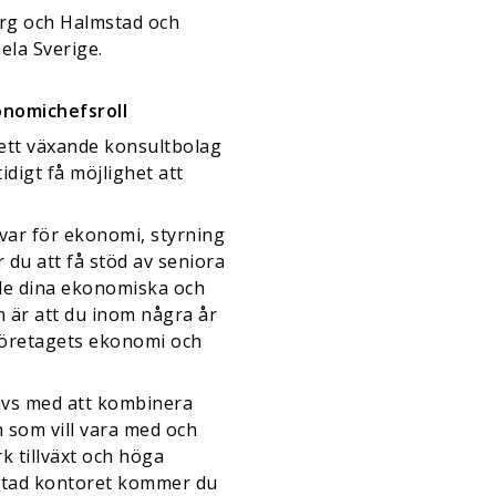
org och Halmstad och
la Sverige.
onomichefsroll
 ett växande konsultbolag
igt få möjlighet att
svar för ekonomi, styrning
du att få stöd av seniora
åde dina ekonomiska och
 är att du inom några år
företagets ekonomi och
rivs med att kombinera
 som vill vara med och
k tillväxt och höga
stad kontoret kommer du