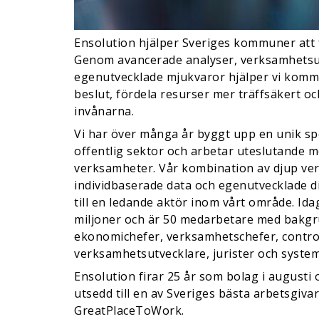
Ensolution hjälper Sveriges kommuner att få
Genom avancerade analyser, verksamhetsu
egenutvecklade mjukvaror hjälper vi kommu
beslut, fördela resurser mer träffsäkert oc
invånarna.
Vi har över många år byggt upp en unik s
offentlig sektor och arbetar uteslutande
verksamheter. Vår kombination av djup v
individbaserade data och egenutvecklade di
till en ledande aktör inom vårt område. Ida
miljoner och är 50 medarbetare med bakg
ekonomichefer, verksamhetschefer, control
verksamhetsutvecklare, jurister och system
Ensolution firar 25 år som bolag i augusti 
utsedd till en av Sveriges bästa arbetsgivar
GreatPlaceToWork.