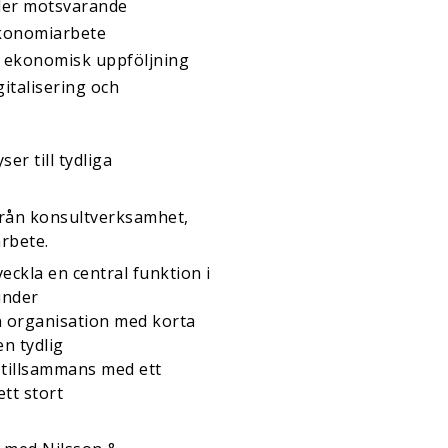
ler motsvarande
 ekonomiarbete
h ekonomisk uppföljning
italisering och
r till tydliga
från konsultverksamhet,
arbete.
eckla en central funktion i
under
n organisation med korta
n tydlig
 tillsammans med ett
tt stort