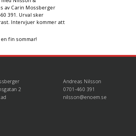
n med Nilsson &
as av Carin Mossberger
60 391. Urval sker
rast. Intervjuer kommer att
en fin sommar!
ssberger
Andreas Nilsson
sgatan 2
0701-460 391
tad
nilsson@enoem.se