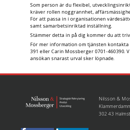
Som person är du flexibel, utvecklingsinrik
kräver rollen noggrannhet, affärsmässighet 
För att passa in i organisationen värdesätte
samt samarbetsinriktad inställning.
Stämmer detta in på dig kommer du att triv
För mer information om tjänsten kontakta
391 eller Carin Mossberger 0701-460390. V
ansökan snarast urval sker löpnade.
Nilsson & Mo
Klammerdamm
302 43 Halms