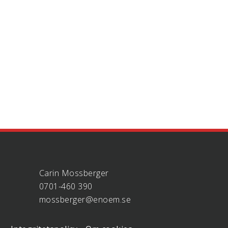
Carin Mossberger
0701-460 390
mossberger@enoem.se