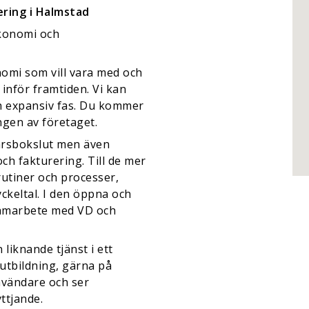
ering i Halmstad
ekonomi och
nomi som vill vara med och
inför framtiden. Vi kan
ch expansiv fas. Du kommer
ingen av företaget.
årsbokslut men även
ch fakturering. Till de mer
rutiner och processer,
ckeltal. I den öppna och
 samarbete med VD och
 liknande tjänst i ett
utbildning, gärna på
nvändare och ser
ttjande.