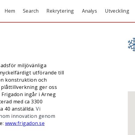
Hem
Search
Rekrytering
Analys
Utveckling
nadsför miljövänliga
nyckelfärdigt utförande till
en konstruktion och
 plåttillverkning ger oss
. Frigadon ingår i Arneg
terad med ca 3300
ca 40 anställda.
Vi
enom innovation genom
e:
www.frigadon.se