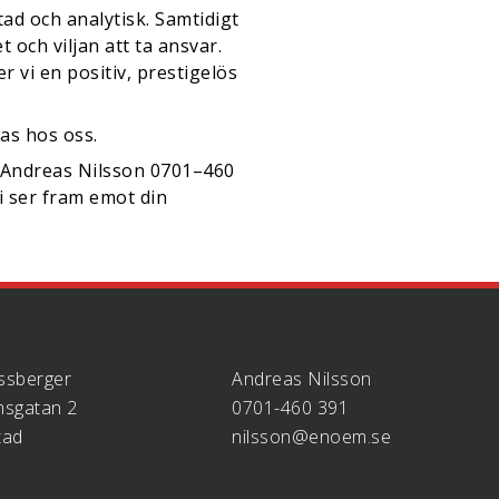
tad och analytisk. Samtidigt
och viljan att ta ansvar.
r vi en positiv, prestigelös
as hos oss.
 Andreas Nilsson 0701–460
i ser fram emot din
ssberger
Andreas Nilsson
sgatan 2
0701-460 391
tad
nilsson@enoem.se