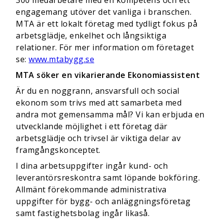
300 medarbetare med en kompetens och ett
engagemang utöver det vanliga i branschen.
MTA är ett lokalt företag med tydligt fokus på
arbetsglädje, enkelhet och långsiktiga
relationer. För mer information om företaget
se:
www.mtabygg.se
MTA söker en vikarierande Ekonomiassistent
Är du en noggrann, ansvarsfull och social
ekonom som trivs med att samarbeta med
andra mot gemensamma mål? Vi kan erbjuda en
utvecklande möjlighet i ett företag där
arbetsglädje och trivsel är viktiga delar av
framgångskonceptet.
I dina arbetsuppgifter ingår kund- och
leverantörsreskontra samt löpande bokföring.
Allmänt förekommande administrativa
uppgifter för bygg- och anläggningsföretag
samt fastighetsbolag ingår likaså.