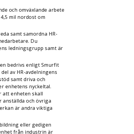
f
nande och omväxlande arbete
 4,5 mil nordost om
 leda samt samordna HR-
medarbetare. Du
etens ledningsgrupp samt är
en bedrivs enligt Smurfit
g del av HR-avdelningens
stöd samt driva och
r enhetens nyckeltal.
 att enheten skall
r anställda och övriga
erkan är andra viktiga
ildning eller gedigen
enhet från industrin är