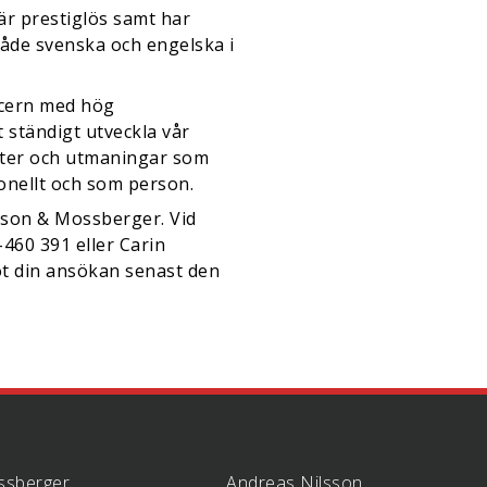
r prestiglös samt har
åde svenska och engelska i
ncern med hög
 ständigt utveckla vår
eter och utmaningar som
onellt och som person.
sson & Mossberger. Vid
460 391 eller Carin
t din ansökan senast den
ssberger
Andreas Nilsson