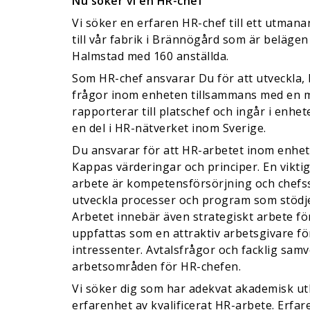
Nu söker vi en HR-che
Vi söker en erfaren HR-chef till ett utma
till vår fabrik i Brännögård som är belägen
Halmstad med 160 anställda.
Som HR-chef ansvarar Du för att utveckla,
frågor inom enheten tillsammans med en 
rapporterar till platschef och ingår i enh
en del i HR-nätverket inom Sverige.
Du ansvarar för att HR-arbetet inom enhet
Kappas värderingar och principer. En vikti
arbete är kompetensförsörjning och chefs
utveckla processer och program som stödje
Arbetet innebär även strategiskt arbete för
uppfattas som en attraktiv arbetsgivare fö
intressenter. Avtalsfrågor och facklig samv
arbetsområden för HR-chefen.
Vi söker dig som har adekvat akademisk utb
erfarenhet av kvalificerat HR-arbete. Erfar