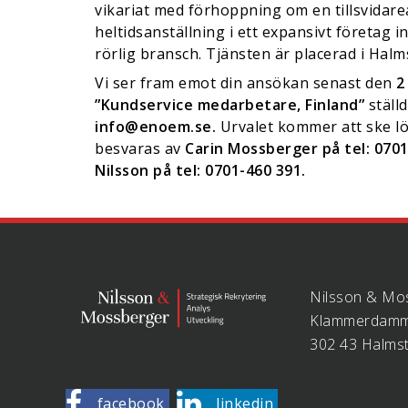
vikariat med förhoppning om en tillsvidare
heltidsanställning i ett expansivt företag 
rörlig bransch. Tjänsten är placerad i Halm
Vi ser fram emot din ansökan senast den
2
”Kundservice medarbetare, Finland”
ställd
info@enoem.se.
Urvalet kommer att ske l
besvaras av
Carin Mossberger på tel: 0701
Nilsson på tel: 0701-460 391.
Nilsson & Mo
Klammerdamm
302 43 Halms
facebook
linkedin