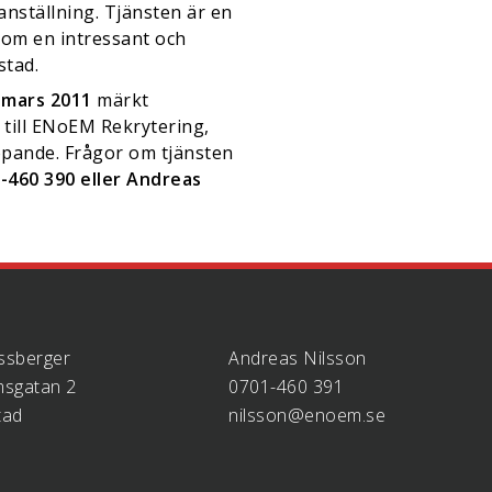
anställning. Tjänsten är en
inom en intressant och
stad.
 mars 2011
märkt
 till ENoEM Rekrytering,
öpande. Frågor om tjänsten
-460 390 eller Andreas
ssberger
Andreas Nilsson
sgatan 2
0701-460 391
tad
nilsson@enoem.se