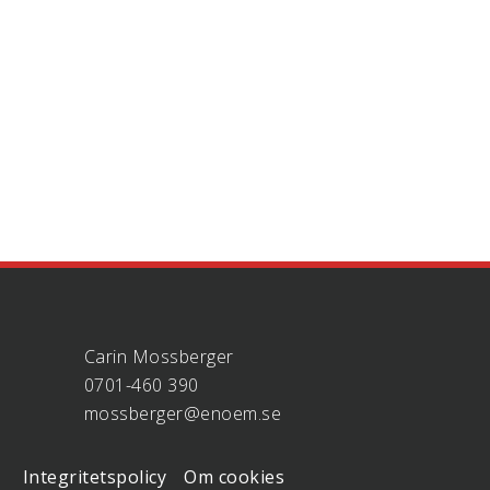
Carin Mossberger
0701-460 390
mossberger@enoem.se
Integritetspolicy
Om cookies