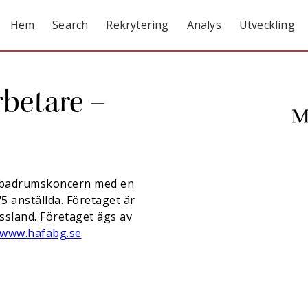
Hem
Search
Rekrytering
Analys
Utveckling
betare –
 badrumskoncern med en
75 anställda. Företaget är
sland. Företaget ägs av
www.hafabg.se