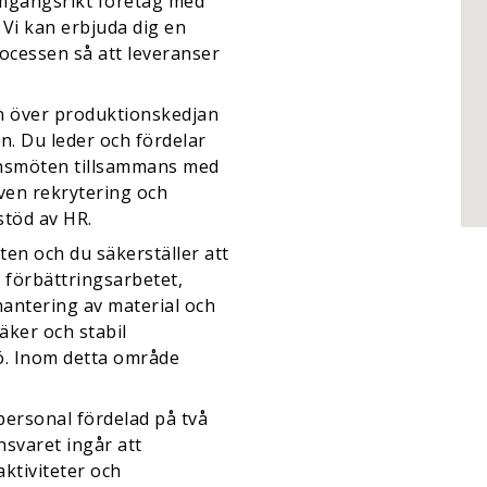
ramgångsrikt företag med
 Vi kan erbjuda dig en
rocessen så att leveranser
en över produktionskedjan
n. Du leder och fördelar
ionsmöten tillsammans med
ven rekrytering och
stöd av HR.
sten och du säkerställer att
n förbättringsarbetet,
hantering av material och
äker och stabil
ö. Inom detta område
 personal fördelad på två
nsvaret ingår att
ktiviteter och