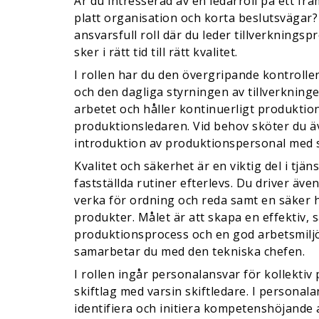
Är du intresserad av en ledarroll på ett f
platt organisation och korta beslutsvägar?
ansvarsfull roll där du leder tillverkningsp
sker i rätt tid till rätt kvalitet.
I rollen har du den övergripande kontroll
och den dagliga styrningen av tillverkninge
arbetet och håller kontinuerligt produkt
produktionsledaren. Vid behov sköter du ä
introduktion av produktionspersonal
med 
Kvalitet och säkerhet är en viktig del i tjän
fastställda rutiner efterlevs. Du driver äve
verka för ordning och reda samt en säker 
produkter. Målet är att skapa en effektiv, s
produktionsprocess och en god arbetsmilj
samarbetar du med den tekniska chefen.
I rollen ingår personalansvar för kollektiv
skiftlag med varsin skiftledare. I personala
identifiera och initiera kompetenshöjande a