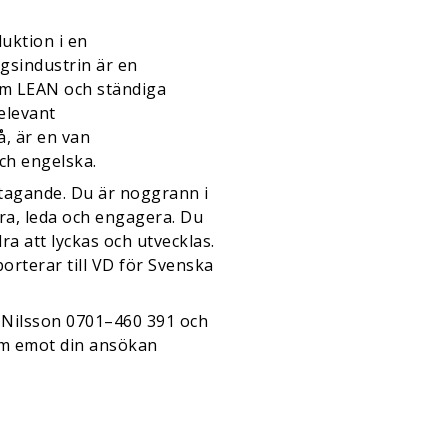
uktion i en
ngsindustrin är en
nom LEAN och ständiga
relevant
, är en van
ch engelska.
tagande. Du är noggrann i
ra, leda och engagera. Du
dra att lyckas och utvecklas.
orterar till VD för Svenska
 Nilsson 0701–460 391 och
am emot din ansökan