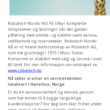
Robatech Nordic NO AS tilbyr komplette
limsystemer og løsninger når det gjelder
påføring med smelte- og kaldlim samt service,
vedlikehold og reservedeler.
Robatech Nordic
AB er et heleid datterselskap av Robatech AG,
som ble grunnlagt i 1975 i Muri, Sveits.
Konsernet er etablert med salg og service i over
80 land. For mer informasjon om selskapet se:
www.robatech.no
Nå søker vi etter en servicetekniker
lokalisert i Hønefoss, Norge
Er du en serviceorientert og teknisk person
som har evnen til å bygge langsiktige
kunderelasjoner? For deg som liker frihet under
eget ansvar vil denne varierte stillingen