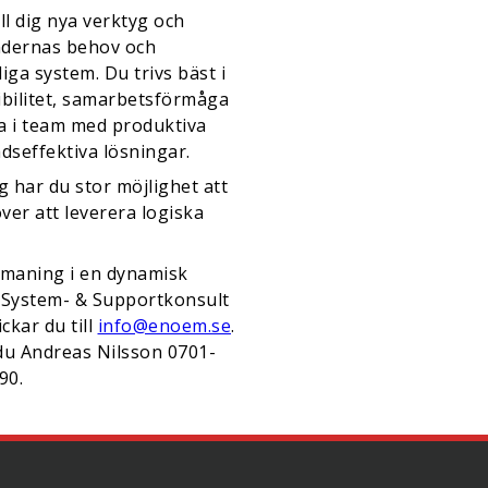
ill dig nya verktyg och
undernas behov och
iga system. Du trivs bäst i
ibilitet, samarbetsförmåga
ta i team med produktiva
dseffektiva lösningar.
g har du stor möjlighet att
ver att leverera logiska
utmaning i en dynamisk
 ”System- & Supportkonsult
ckar du till
info@enoem.se
.
 du Andreas Nilsson 0701-
90.