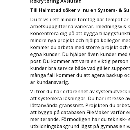
Rekrytering Avslutad
Till Halmstad söker vi nu en System- & S
Du trivs i ett mindre företag där tempot är
arbetsuppgifterna varierar. Inledningsvis 
koncentrera dig på att bygga tilläggsfunktio
mindre nya projekt och hjälpa kollegor med
kommer du arbeta med större projekt och v
egna kunder. Du hjälper även kunder med s
post. Du kommer att vara en viktig person 
kunder bra service både vad gäller support 
många fall kommer du att agera backup oc
är kundansvarig.
Vi tror du har erfarenhet av systemutveckl
att systemera lösningar. Du har intresse av
lättanvända gränssnitt. Projekten du arbet
att bygga på databasen FileMaker varför e
meriterande. Förmodligen har du teknisk- e
utbildningsbakgrund lägst på gymnasieniv