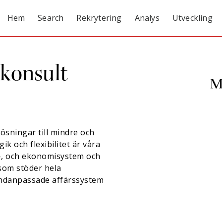
Hem
Search
Rekrytering
Analys
Utveckling
konsult
ösningar till mindre och
k och flexibilitet är våra
s-, och ekonomisystem och
 som stöder hela
undanpassade affärssystem