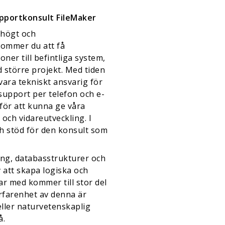
upportkonsult FileMaker
 högt och
kommer du att få
ner till befintliga system,
 större projekt. Med tiden
ara tekniskt ansvarig för
upport per telefon och e-
för att kunna ge våra
och vidareutveckling. I
h stöd för den konsult som
ing, databasstrukturer och
 att skapa logiska och
ar med kommer till stor del
rfarenhet av denna är
ller naturvetenskaplig
å.